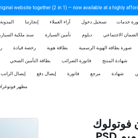
iginal website together (2 in 1) — now available at a highly affo
ورة خدمات
آراء العملاء
إنجازتنا
المدونة
لضمان الاجتماعي
دبلوم
تأمين السيارة
سند ملكية السيارة
صورة بطاقة الهوية الرسمية
بطاقة هوية
رخصة قيادة
ر
شهادة المنتج
فاتورة الضرائب
بطاقة التأمين الصحي
ي
شهادة
مرجع
فاتورة
إيصال دفع
إيصال الراتب
مظهر فوتوغراف
ن فوتولوك
PSD قابل للتعديل (تصميم