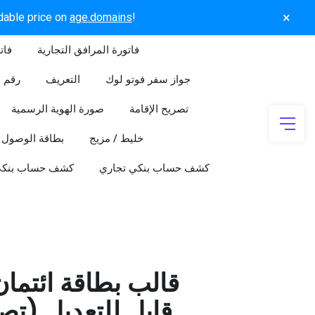
×
rdable price on
age.domains
!
فاتورة المرافق التجارية
فات
جواز سفر فوتو لوك
التعريف
رقم ا
تصريح الإقامة
صورة الهوية الرسمية
خليط / مزيج
بطاقة الوصول
كشف حساب بنكي تجاري
كشف حساب بنك
قالب بطاقة ائتما