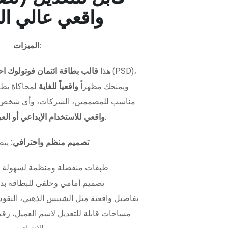
واقعي عالي ال
الميزات:
هذا
قالب بطاقة ائتمان فوتولوك اح
ويمنحك مظهراً
واقعياً للغاية
لمحاكاة بطاق
مناسب للمصممين، الشركات، وأي شخص 
.
واقعي للاستخدام الإبداعي أو ال
يتضمن الملف:
تصميم منظم واحترافي:
طبقات منفصلة ومنظمة لسهولة 
تصميم أمامي وخلفي للبطاقة بدق
تفاصيل واقعية مثل الشيبس الذهبي، النقوش
مساحات قابلة للتعديل لاسم العميل، رقم 