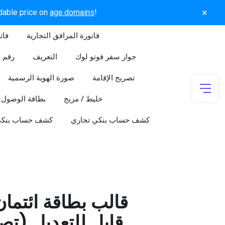
×
rdable price on
age.domains
!
فاتورة المرافق التجارية
فات
جواز سفر فوتو لوك
التعريف
رقم ا
تصريح الإقامة
صورة الهوية الرسمية
خليط / مزيج
بطاقة الوصول
كشف حساب بنكي تجاري
كشف حساب بنك
قالب بطاقة ائتما