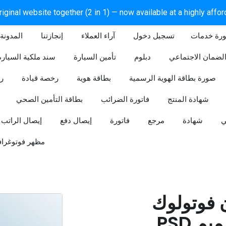
iginal website together (2 in 1) — now available at a highly affo
ورة خدمات
آراء العملاء
إنجازتنا
المدونة
لضمان الاجتماعي
دبلوم
تأمين السيارة
سند ملكية السيارة
صورة بطاقة الهوية الرسمية
بطاقة هوية
رخصة قيادة
ر
شهادة المنتج
فاتورة الضرائب
بطاقة التأمين الصحي
ي
شهادة
مرجع
فاتورة
إيصال دفع
إيصال الراتب
مظهر فوتوغراف
ن فوتولوك
PSD قابل للتعديل (تصميم