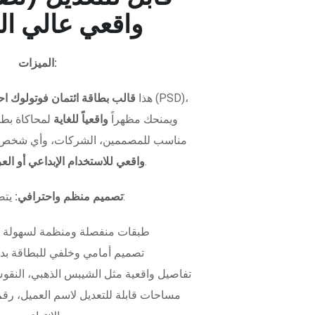
واقعي عالي ال
الميزات:
هذا
قالب بطاقة ائتمان فوتولوك اح
ويمنحك مظهراً
واقعياً للغاية
لمحاكاة بطاق
مناسب للمصممين، الشركات، وأي شخص 
.
واقعي للاستخدام الإبداعي أو ال
يتضمن الملف:
تصميم منظم واحترافي:
طبقات منفصلة ومنظمة لسهولة 
تصميم أمامي وخلفي للبطاقة بدق
تفاصيل واقعية مثل الشيبس الذهبي، النقوش
مساحات قابلة للتعديل لاسم العميل، رقم 