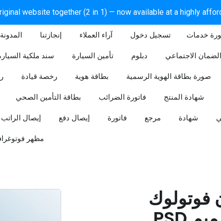
iginal website together (2 in 1) — now available at a highly affo
ورة خدمات
آراء العملاء
إنجازتنا
المدونة
لضمان الاجتماعي
دبلوم
تأمين السيارة
سند ملكية السيارة
صورة بطاقة الهوية الرسمية
بطاقة هوية
رخصة قيادة
ر
شهادة المنتج
فاتورة الضرائب
بطاقة التأمين الصحي
ي
شهادة
مرجع
فاتورة
إيصال دفع
إيصال الراتب
مظهر فوتوغراف
ن فوتولوك
PSD قابل للتعديل (تصميم