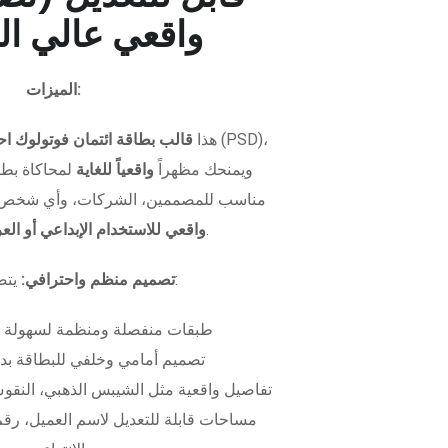
واقعي عالي ال
الميزات:
هذا
قالب بطاقة ائتمان فوتولوك اح
ويمنحك مظهراً
واقعياً للغاية
لمحاكاة بطاق
مناسب للمصممين، الشركات، وأي شخص 
.
واقعي للاستخدام الإبداعي أو ال
يتضمن الملف:
تصميم منظم واحترافي:
طبقات منفصلة ومنظمة لسهولة 
تصميم أمامي وخلفي للبطاقة بدق
تفاصيل واقعية مثل الشيبس الذهبي، النقوش
مساحات قابلة للتعديل لاسم العميل، رقم 