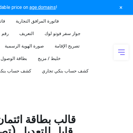
×
rdable price on
age.domains
!
فاتورة المرافق التجارية
فات
جواز سفر فوتو لوك
التعريف
رقم ا
تصريح الإقامة
صورة الهوية الرسمية
خليط / مزيج
بطاقة الوصول
كشف حساب بنكي تجاري
كشف حساب بنك
قالب بطاقة ائتما