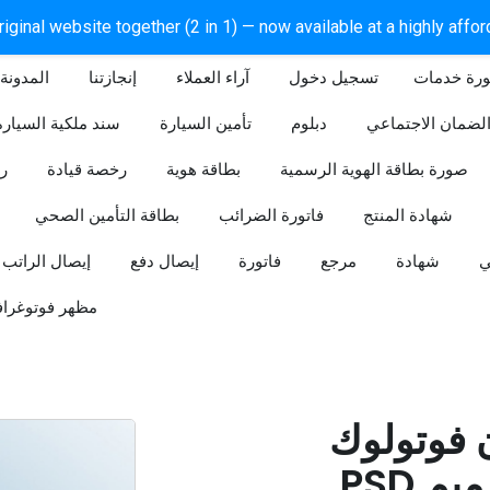
iginal website together (2 in 1) — now available at a highly affo
ورة خدمات
آراء العملاء
إنجازتنا
المدونة
لضمان الاجتماعي
دبلوم
تأمين السيارة
سند ملكية السيارة
صورة بطاقة الهوية الرسمية
بطاقة هوية
رخصة قيادة
ر
شهادة المنتج
فاتورة الضرائب
بطاقة التأمين الصحي
ي
شهادة
مرجع
فاتورة
إيصال دفع
إيصال الراتب
مظهر فوتوغراف
ن فوتولوك
PSD قابل للتعديل (تصميم