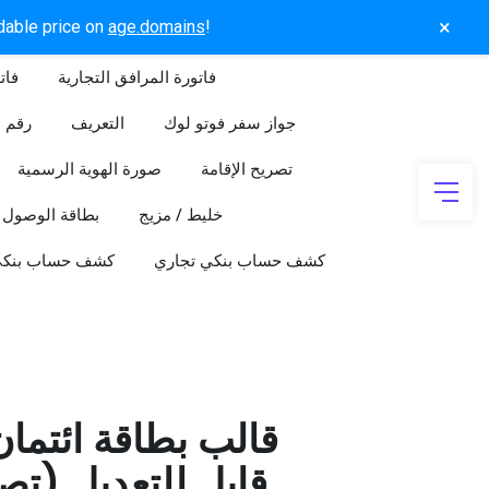
×
rdable price on
age.domains
!
فاتورة المرافق التجارية
فات
جواز سفر فوتو لوك
التعريف
رقم ا
تصريح الإقامة
صورة الهوية الرسمية
خليط / مزيج
بطاقة الوصول
كشف حساب بنكي تجاري
كشف حساب بنك
قالب بطاقة ائتما