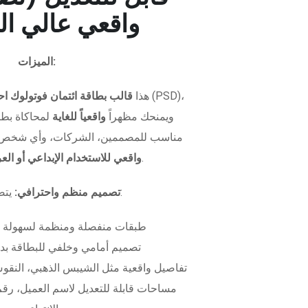
واقعي عالي ال
الميزات:
هذا
قالب بطاقة ائتمان فوتولوك اح
ويمنحك مظهراً
واقعياً للغاية
لمحاكاة بطاق
مناسب للمصممين، الشركات، وأي شخص 
.
واقعي للاستخدام الإبداعي أو ال
يتضمن الملف:
تصميم منظم واحترافي:
طبقات منفصلة ومنظمة لسهولة 
تصميم أمامي وخلفي للبطاقة بدق
تفاصيل واقعية مثل الشيبس الذهبي، النقوش
مساحات قابلة للتعديل لاسم العميل، رقم 