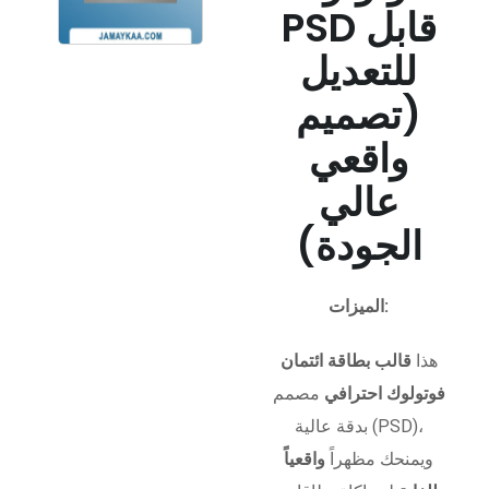
PSD قابل
للتعديل
(تصميم
واقعي
عالي
الجودة)
الميزات:
هذا
قالب بطاقة ائتمان
فوتولوك احترافي
مصمم
بدقة عالية (PSD)،
ويمنحك مظهراً
واقعياً