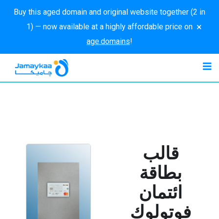
Buy this aged domain and original website together (2 in
×
1) — now available at a highly affordable price on
age.domains
!
قالب
بطاقة
ائتمان
فوتولوك