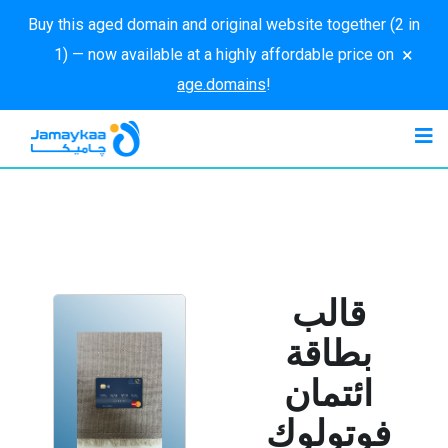
Buy this aged domain and original website together (2 in
×
1) — now available at a highly affordable price on
age.domains
!
قالب
بطاقة
ائتمان
فوتولوك