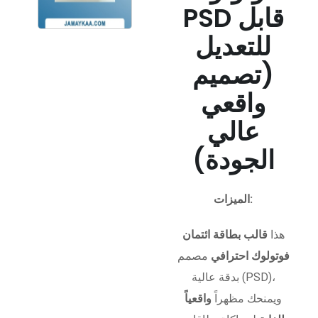
PSD قابل
للتعديل
(تصميم
واقعي
عالي
الجودة)
الميزات:
هذا
قالب بطاقة ائتمان
فوتولوك احترافي
مصمم
بدقة عالية (PSD)،
ويمنحك مظهراً
واقعياً