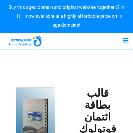
Buy this aged domain and original website together (2 in
×
1) — now available at a highly affordable price on
age.domains
!
قالب
بطاقة
ائتمان
فوتولوك