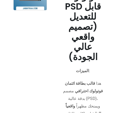
PSD قابل
للتعديل
(تصميم
واقعي
عالي
الجودة)
الميزات:
هذا
قالب بطاقة ائتمان
فوتولوك احترافي
مصمم
بدقة عالية (PSD)،
ويمنحك مظهراً
واقعياً