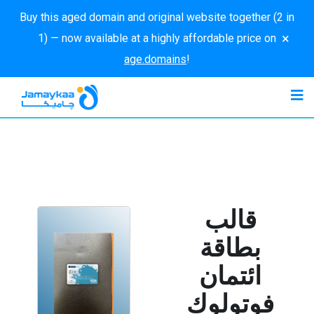
Buy this aged domain and original website together (2 in
×
1) — now available at a highly affordable price on
age.domains
!
قالب
بطاقة
ائتمان
فوتولوك