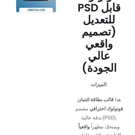
PSD قابل
للتعديل
(تصميم
واقعي
عالي
الجودة)
الميزات:
هذا
قالب بطاقة ائتمان
فوتولوك احترافي
مصمم
بدقة عالية (PSD)،
ويمنحك مظهراً
واقعياً