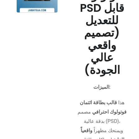
PSD قابل
للتعديل
(تصميم
واقعي
عالي
الجودة)
الميزات:
هذا
قالب بطاقة ائتمان
فوتولوك احترافي
مصمم
بدقة عالية (PSD)،
ويمنحك مظهراً
واقعياً