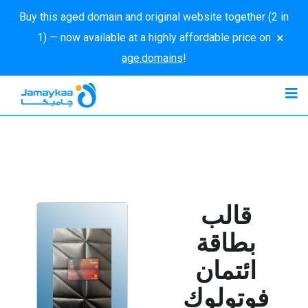
Buy this aged domain and original website together (2 in
×
1) — now available at a highly affordable price on
age.domains
!
قالب
بطاقة
ائتمان
فوتولوك