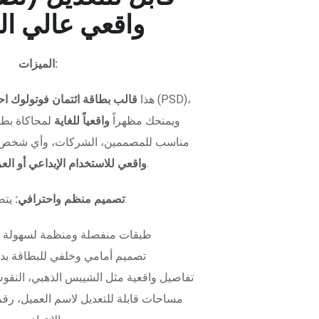
واقعي عالي ال
الميزات:
هذا
قالب بطاقة ائتمان فوتولوك اح
ويمنحك مظهراً
واقعياً للغاية
لمحاكاة بطاق
مناسب للمصممين، الشركات، وأي شخص 
.
واقعي للاستخدام الإبداعي أو ال
يتضمن الملف:
تصميم منظم واحترافي:
طبقات منفصلة ومنظمة لسهولة 
تصميم أمامي وخلفي للبطاقة بدق
تفاصيل واقعية مثل الشيبس الذهبي، النقوش
مساحات قابلة للتعديل لاسم العميل، رقم 