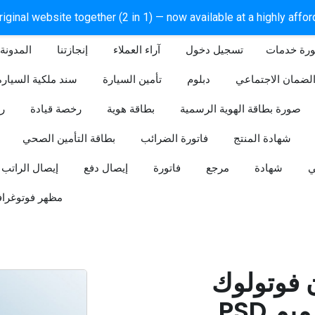
iginal website together (2 in 1) — now available at a highly affo
ورة خدمات
آراء العملاء
إنجازتنا
المدونة
لضمان الاجتماعي
دبلوم
تأمين السيارة
سند ملكية السيارة
صورة بطاقة الهوية الرسمية
بطاقة هوية
رخصة قيادة
ر
شهادة المنتج
فاتورة الضرائب
بطاقة التأمين الصحي
ي
شهادة
مرجع
فاتورة
إيصال دفع
إيصال الراتب
مظهر فوتوغراف
ن فوتولوك
PSD قابل للتعديل (تصميم