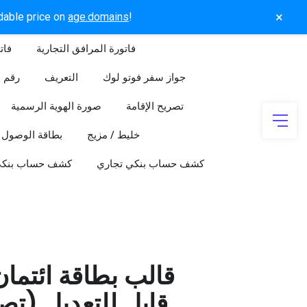
×
rdable price on
age.domains
!
فاتورة المرافق التجارية
فات
جواز سفر فوتو لوك
التعريف
رقم ا
تصريح الإقامة
صورة الهوية الرسمية
خليط / مزيج
بطاقة الوصول
كشف حساب بنكي تجاري
كشف حساب بنك
قالب بطاقة ائتما