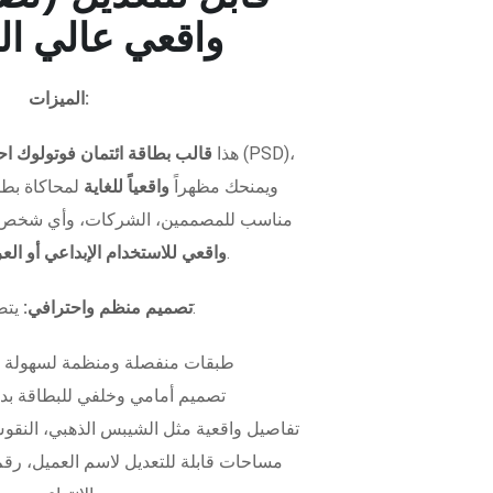
واقعي عالي ال
الميزات:
هذا
قالب بطاقة ائتمان فوتولوك اح
ويمنحك مظهراً
واقعياً للغاية
لمحاكاة بطاق
مناسب للمصممين، الشركات، وأي شخص 
.
واقعي للاستخدام الإبداعي أو ال
يتضمن الملف:
تصميم منظم واحترافي:
طبقات منفصلة ومنظمة لسهولة 
تصميم أمامي وخلفي للبطاقة بدق
تفاصيل واقعية مثل الشيبس الذهبي، النقوش
مساحات قابلة للتعديل لاسم العميل، رقم 