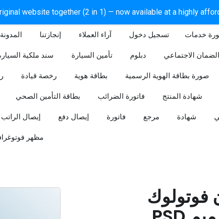
iginal website together (2 in 1) — now available at a highly affo
ورة خدمات
آراء العملاء
إنجازتنا
المدونة
لضمان الاجتماعي
دبلوم
تأمين السيارة
سند ملكية السيارة
صورة بطاقة الهوية الرسمية
بطاقة هوية
رخصة قيادة
ر
شهادة المنتج
فاتورة الضرائب
بطاقة التأمين الصحي
ي
شهادة
مرجع
فاتورة
إيصال دفع
إيصال الراتب
مظهر فوتوغراف
ن فوتولوك
PSD قابل للتعديل (تصميم