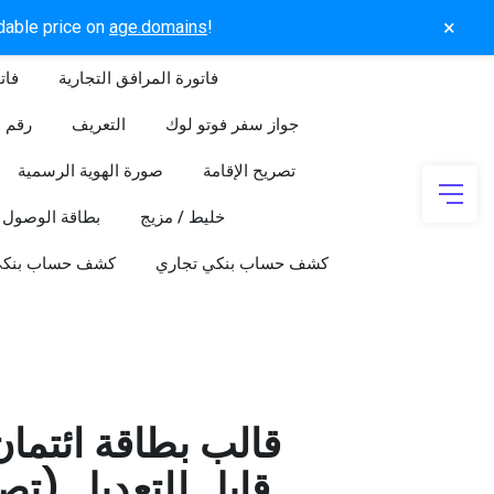
×
rdable price on
age.domains
!
فاتورة المرافق التجارية
فات
جواز سفر فوتو لوك
التعريف
رقم ا
تصريح الإقامة
صورة الهوية الرسمية
خليط / مزيج
بطاقة الوصول
كشف حساب بنكي تجاري
كشف حساب بنك
قالب بطاقة ائتما