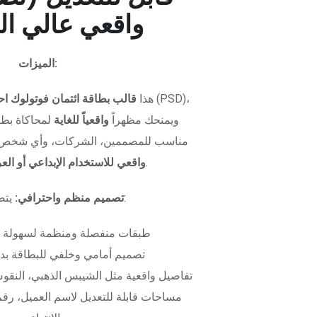
واقعي عالي ال
الميزات:
هذا
قالب بطاقة ائتمان فوتولوك اح
ويمنحك مظهراً
واقعياً للغاية
لمحاكاة بطاق
مناسب للمصممين، الشركات، وأي شخص 
.
واقعي للاستخدام الإبداعي أو ال
يتضمن الملف:
تصميم منظم واحترافي:
طبقات منفصلة ومنظمة لسهولة 
تصميم أمامي وخلفي للبطاقة بدق
تفاصيل واقعية مثل الشيبس الذهبي، النقوش
مساحات قابلة للتعديل لاسم العميل، رقم 