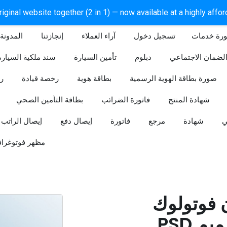
iginal website together (2 in 1) — now available at a highly affo
ورة خدمات
آراء العملاء
إنجازتنا
المدونة
لضمان الاجتماعي
دبلوم
تأمين السيارة
سند ملكية السيارة
صورة بطاقة الهوية الرسمية
بطاقة هوية
رخصة قيادة
ر
شهادة المنتج
فاتورة الضرائب
بطاقة التأمين الصحي
ي
شهادة
مرجع
فاتورة
إيصال دفع
إيصال الراتب
مظهر فوتوغراف
ن فوتولوك
PSD قابل للتعديل (تصميم