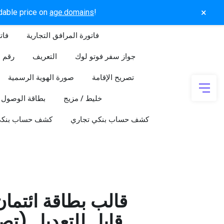
×
rdable price on
age.domains
!
فاتورة المرافق التجارية
فات
جواز سفر فوتو لوك
التعريف
رقم ا
تصريح الإقامة
صورة الهوية الرسمية
خليط / مزيج
بطاقة الوصول
كشف حساب بنكي تجاري
كشف حساب بنك
قالب بطاقة ائتما