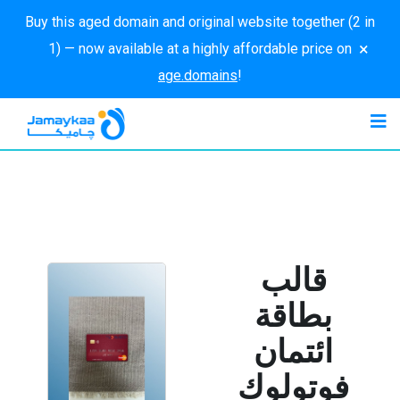
Buy this aged domain and original website together (2 in
×
1) — now available at a highly affordable price on
age.domains
!
قالب
بطاقة
ائتمان
فوتولوك