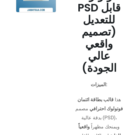
PSD قابل
للتعديل
(تصميم
واقعي
عالي
الجودة)
الميزات:
هذا
قالب بطاقة ائتمان
فوتولوك احترافي
مصمم
بدقة عالية (PSD)،
ويمنحك مظهراً
واقعياً