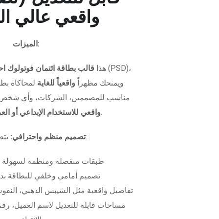
واقعي عالي ال
الميزات:
هذا
قالب بطاقة ائتمان فوتولوك اح
ويمنحك مظهراً
واقعياً للغاية
لمحاكاة بطاق
مناسب للمصممين، الشركات، وأي شخص 
.
واقعي للاستخدام الإبداعي أو ال
يتضمن الملف:
تصميم منظم واحترافي:
طبقات منفصلة ومنظمة لسهولة 
تصميم أمامي وخلفي للبطاقة بدق
تفاصيل واقعية مثل الشيبس الذهبي، النقوش
مساحات قابلة للتعديل لاسم العميل، رقم 