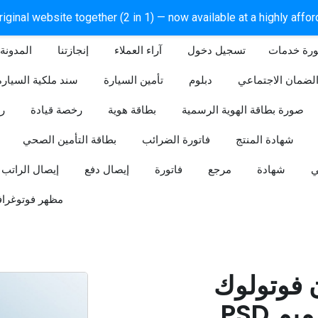
iginal website together (2 in 1) — now available at a highly affo
ورة خدمات
آراء العملاء
إنجازتنا
المدونة
لضمان الاجتماعي
دبلوم
تأمين السيارة
سند ملكية السيارة
صورة بطاقة الهوية الرسمية
بطاقة هوية
رخصة قيادة
ر
شهادة المنتج
فاتورة الضرائب
بطاقة التأمين الصحي
ي
شهادة
مرجع
فاتورة
إيصال دفع
إيصال الراتب
مظهر فوتوغراف
ن فوتولوك
PSD قابل للتعديل (تصميم