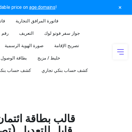
×
rdable price on
age.domains
!
فاتورة المرافق التجارية
فات
جواز سفر فوتو لوك
التعريف
رقم ا
تصريح الإقامة
صورة الهوية الرسمية
خليط / مزيج
بطاقة الوصول
كشف حساب بنكي تجاري
كشف حساب بنك
قالب بطاقة ائتما