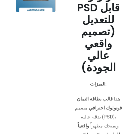
PSD قابل
للتعديل
(تصميم
واقعي
عالي
الجودة)
الميزات:
هذا
قالب بطاقة ائتمان
فوتولوك احترافي
مصمم
بدقة عالية (PSD)،
ويمنحك مظهراً
واقعياً