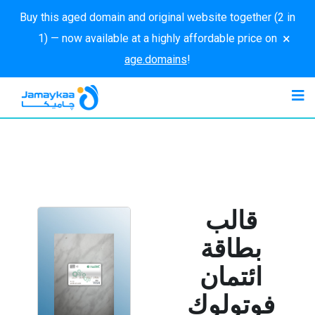
Buy this aged domain and original website together (2 in
×
1) — now available at a highly affordable price on
age.domains
!
قالب
بطاقة
ائتمان
فوتولوك