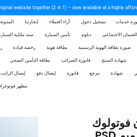
iginal website together (2 in 1) — now available at a highly affo
ورة خدمات
آراء العملاء
إنجازتنا
المدونة
لضمان الاجتماعي
دبلوم
تأمين السيارة
سند ملكية السيارة
صورة بطاقة الهوية الرسمية
بطاقة هوية
رخصة قيادة
ر
شهادة المنتج
فاتورة الضرائب
بطاقة التأمين الصحي
ي
شهادة
مرجع
فاتورة
إيصال دفع
إيصال الراتب
مظهر فوتوغراف
ن فوتولوك
PSD قابل للتعديل (تصميم