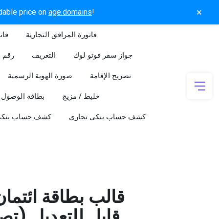
×
rdable price on
age.domains
!
فاتورة المرافق التجارية
فات
جواز سفر فوتو لوك
التعريف
رقم ا
تصريح الإقامة
صورة الهوية الرسمية
خليط / مزيج
بطاقة الوصول
كشف حساب بنكي تجاري
كشف حساب بنك
قالب بطاقة ائتما