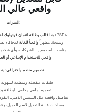
واقعي عالي ال
الميزات:
هذا
قالب بطاقة ائتمان فوتولوك اح
ويمنحك مظهراً
واقعياً للغاية
لمحاكاة بطاق
مناسب للمصممين، الشركات، وأي شخص 
.
واقعي للاستخدام الإبداعي أو ال
يتضمن الملف:
تصميم منظم واحترافي:
طبقات منفصلة ومنظمة لسهولة 
تصميم أمامي وخلفي للبطاقة بدق
تفاصيل واقعية مثل الشيبس الذهبي، النقوش
مساحات قابلة للتعديل لاسم العميل، رقم 