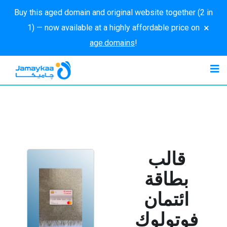
Buy this aged domain and original website together (2 in
×
1) — now available at a highly affordable price on
age.domains
!
قالب
بطاقة
ائتمان
فوتولوك