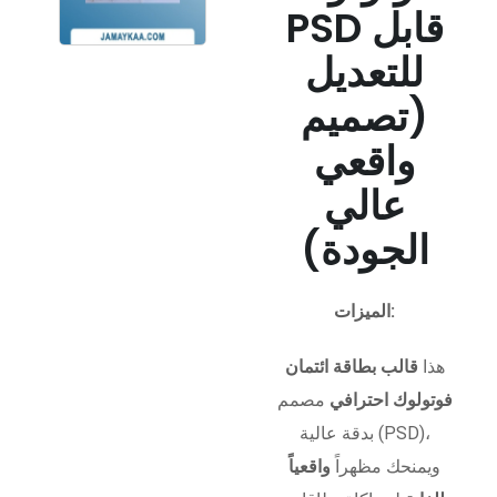
PSD قابل
للتعديل
(تصميم
واقعي
عالي
الجودة)
الميزات:
هذا
قالب بطاقة ائتمان
فوتولوك احترافي
مصمم
بدقة عالية (PSD)،
ويمنحك مظهراً
واقعياً