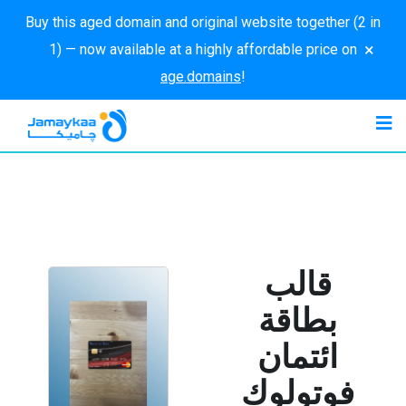
Buy this aged domain and original website together (2 in
×
1) — now available at a highly affordable price on
age.domains
!
قالب
بطاقة
ائتمان
فوتولوك