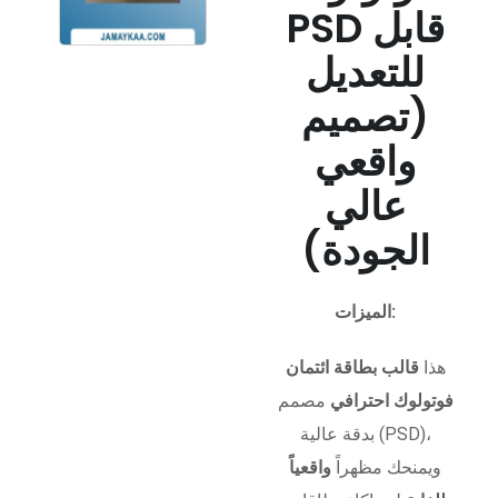
PSD قابل
للتعديل
(تصميم
واقعي
عالي
الجودة)
الميزات:
هذا
قالب بطاقة ائتمان
فوتولوك احترافي
مصمم
بدقة عالية (PSD)،
ويمنحك مظهراً
واقعياً