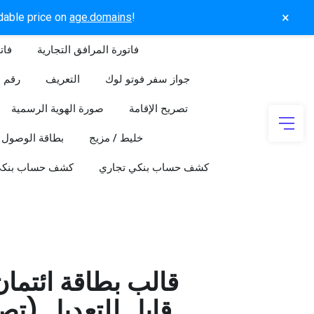
×
rdable price on
age.domains
!
فاتورة المرافق التجارية
فات
جواز سفر فوتو لوك
التعريف
رقم ا
تصريح الإقامة
صورة الهوية الرسمية
خليط / مزيج
بطاقة الوصول
كشف حساب بنكي تجاري
كشف حساب بنك
قالب بطاقة ائتما