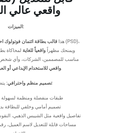
واقعي عالي ال
الميزات:
هذا
قالب بطاقة ائتمان فوتولوك اح
ويمنحك مظهراً
واقعياً للغاية
لمحاكاة بطاق
مناسب للمصممين، الشركات، وأي شخص 
.
واقعي للاستخدام الإبداعي أو ال
يتضمن الملف:
تصميم منظم واحترافي:
طبقات منفصلة ومنظمة لسهولة 
تصميم أمامي وخلفي للبطاقة بدق
تفاصيل واقعية مثل الشيبس الذهبي، النقوش
مساحات قابلة للتعديل لاسم العميل، رقم 