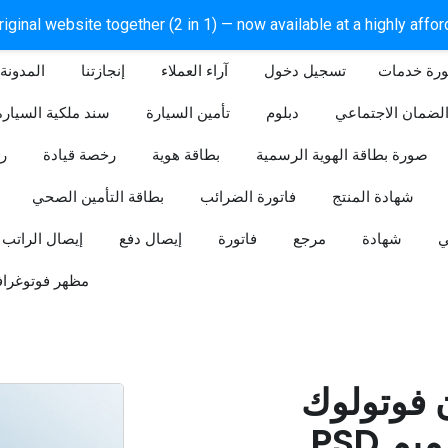
iginal website together (2 in 1) — now available at a highly affo
ورة خدمات
آراء العملاء
إنجازتنا
المدونة
لضمان الاجتماعي
دبلوم
تأمين السيارة
سند ملكية السيارة
صورة بطاقة الهوية الرسمية
بطاقة هوية
رخصة قيادة
ر
شهادة المنتج
فاتورة الضرائب
بطاقة التأمين الصحي
ي
شهادة
مرجع
فاتورة
إيصال دفع
إيصال الراتب
مظهر فوتوغراف
ن فوتولوك
PSD قابل للتعديل (تصميم