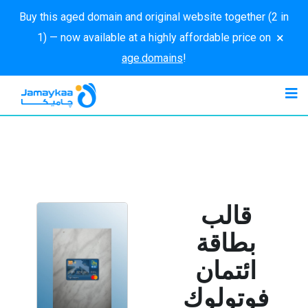
Buy this aged domain and original website together (2 in
×
1) — now available at a highly affordable price on
age.domains
!
قالب
بطاقة
ائتمان
فوتولوك