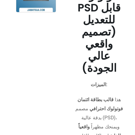
PSD قابل
للتعديل
(تصميم
واقعي
عالي
الجودة)
الميزات:
هذا
قالب بطاقة ائتمان
فوتولوك احترافي
مصمم
بدقة عالية (PSD)،
ويمنحك مظهراً
واقعياً