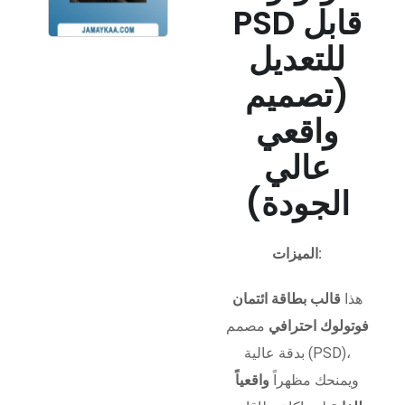
PSD قابل
للتعديل
(تصميم
واقعي
عالي
الجودة)
الميزات:
هذا
قالب بطاقة ائتمان
فوتولوك احترافي
مصمم
بدقة عالية (PSD)،
ويمنحك مظهراً
واقعياً