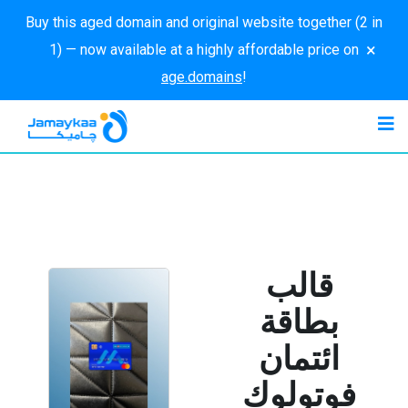
Buy this aged domain and original website together (2 in
×
1) — now available at a highly affordable price on
age.domains
!
قالب
بطاقة
ائتمان
فوتولوك