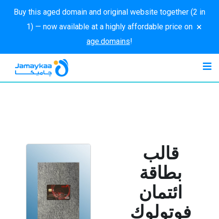
Buy this aged domain and original website together (2 in
×
1) — now available at a highly affordable price on
age.domains
!
قالب
بطاقة
ائتمان
فوتولوك