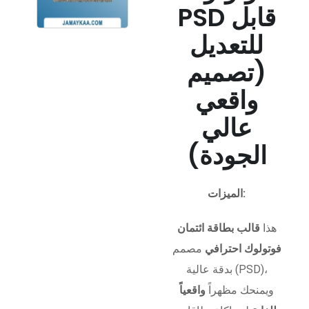
PSD قابل
للتعديل
(تصميم
واقعي
عالي
الجودة)
الميزات:
هذا
قالب بطاقة ائتمان
فوتولوك احترافي
مصمم
بدقة عالية (PSD)،
ويمنحك مظهراً
واقعياً