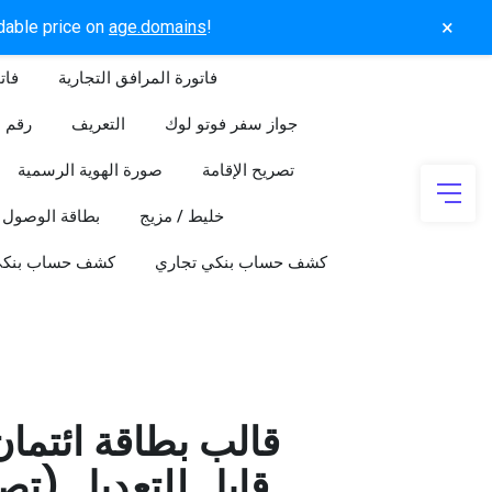
×
rdable price on
age.domains
!
فاتورة المرافق التجارية
فات
جواز سفر فوتو لوك
التعريف
رقم ا
تصريح الإقامة
صورة الهوية الرسمية
خليط / مزيج
بطاقة الوصول
كشف حساب بنكي تجاري
كشف حساب بنك
قالب بطاقة ائتما