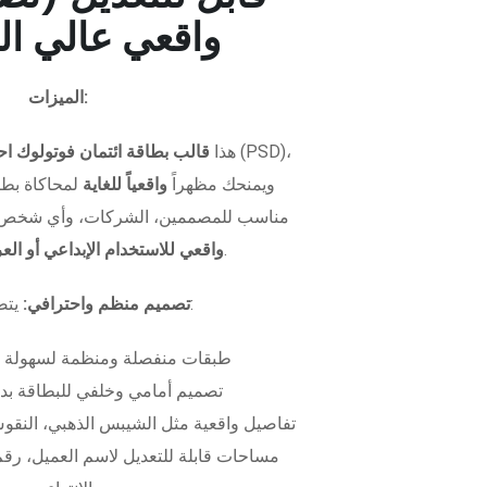
واقعي عالي ال
الميزات:
هذا
قالب بطاقة ائتمان فوتولوك اح
ويمنحك مظهراً
واقعياً للغاية
لمحاكاة بطاق
مناسب للمصممين، الشركات، وأي شخص 
.
واقعي للاستخدام الإبداعي أو ال
يتضمن الملف:
تصميم منظم واحترافي:
طبقات منفصلة ومنظمة لسهولة 
تصميم أمامي وخلفي للبطاقة بدق
تفاصيل واقعية مثل الشيبس الذهبي، النقوش
مساحات قابلة للتعديل لاسم العميل، رقم 