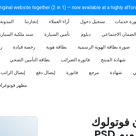
iginal website together (2 in 1) — now available at a highly affo
ورة خدمات
آراء العملاء
إنجازتنا
المدونة
لضمان الاجتماعي
دبلوم
تأمين السيارة
سند ملكية السيارة
صورة بطاقة الهوية الرسمية
بطاقة هوية
رخصة قيادة
ر
شهادة المنتج
فاتورة الضرائب
بطاقة التأمين الصحي
ي
شهادة
مرجع
فاتورة
إيصال دفع
إيصال الراتب
مظهر فوتوغراف
ن فوتولوك
PSD قابل للتعديل (تصميم