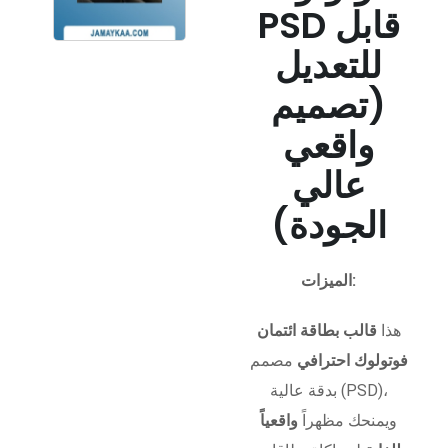
PSD قابل
للتعديل
(تصميم
واقعي
عالي
الجودة)
الميزات:
هذا
قالب بطاقة ائتمان
فوتولوك احترافي
مصمم
بدقة عالية (PSD)،
ويمنحك مظهراً
واقعياً