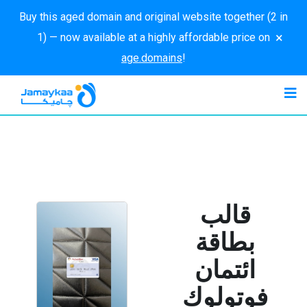
Buy this aged domain and original website together (2 in
×
1) — now available at a highly affordable price on
age.domains
!
قالب
بطاقة
ائتمان
فوتولوك