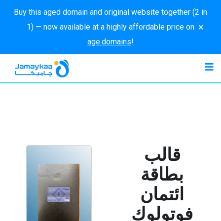
Buy this aged domain and original website together (2 in
×
1) — now available at a highly affordable price on
age.domains
!
قالب
بطاقة
ائتمان
فوتولوك