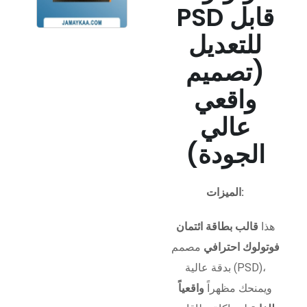
PSD قابل
للتعديل
(تصميم
واقعي
عالي
الجودة)
الميزات:
هذا
قالب بطاقة ائتمان
فوتولوك احترافي
مصمم
بدقة عالية (PSD)،
ويمنحك مظهراً
واقعياً