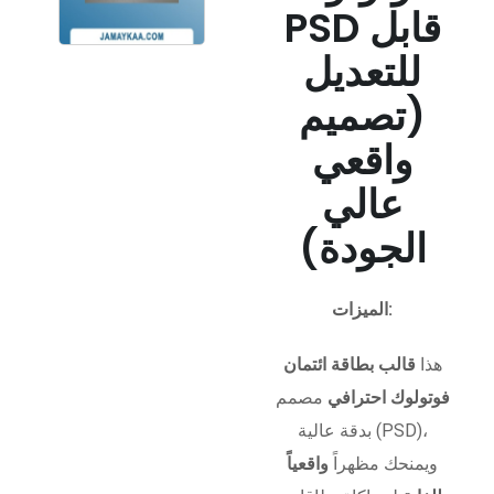
PSD قابل
للتعديل
(تصميم
واقعي
عالي
الجودة)
الميزات:
هذا
قالب بطاقة ائتمان
فوتولوك احترافي
مصمم
بدقة عالية (PSD)،
ويمنحك مظهراً
واقعياً