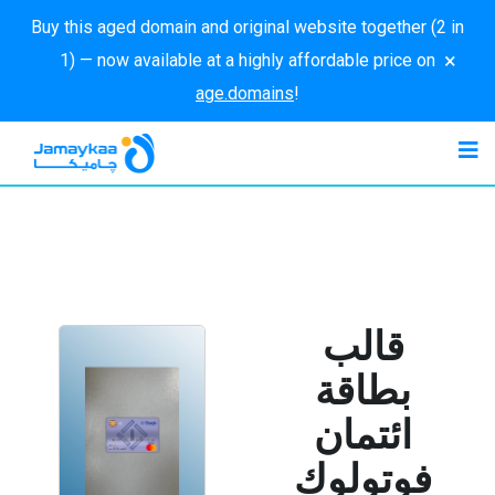
Buy this aged domain and original website together (2 in
×
1) — now available at a highly affordable price on
age.domains
!
قالب
بطاقة
ائتمان
فوتولوك