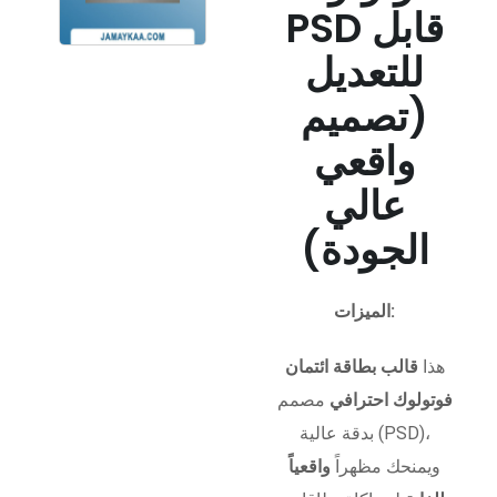
PSD قابل
للتعديل
(تصميم
واقعي
عالي
الجودة)
الميزات:
هذا
قالب بطاقة ائتمان
فوتولوك احترافي
مصمم
بدقة عالية (PSD)،
ويمنحك مظهراً
واقعياً