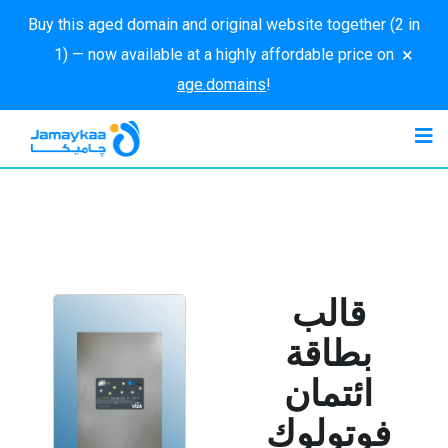
Buy this aged domain and original website together (2 in
×
1) — now available at a highly affordable price on
age.domains
!
قالب
بطاقة
ائتمان
فوتولوك