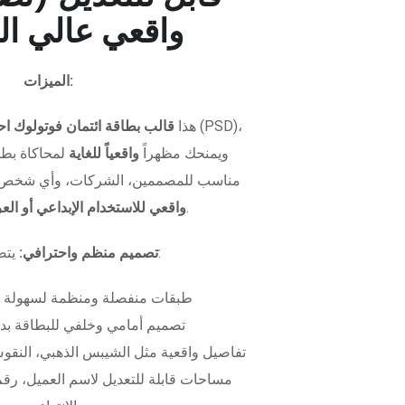
واقعي عالي ال
الميزات:
هذا
قالب بطاقة ائتمان فوتولوك اح
ويمنحك مظهراً
واقعياً للغاية
لمحاكاة بطاق
مناسب للمصممين، الشركات، وأي شخص 
.
واقعي للاستخدام الإبداعي أو ال
يتضمن الملف:
تصميم منظم واحترافي:
طبقات منفصلة ومنظمة لسهولة 
تصميم أمامي وخلفي للبطاقة بدق
تفاصيل واقعية مثل الشيبس الذهبي، النقوش
مساحات قابلة للتعديل لاسم العميل، رقم 