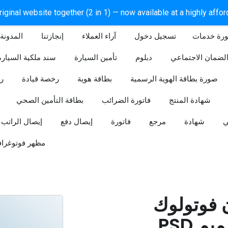
iginal website together (2 in 1) — now available at a highly affo
ورة خدمات
آراء العملاء
إنجازتنا
المدونة
لضمان الاجتماعي
دبلوم
تأمين السيارة
سند ملكية السيارة
صورة بطاقة الهوية الرسمية
بطاقة هوية
رخصة قيادة
ر
شهادة المنتج
فاتورة الضرائب
بطاقة التأمين الصحي
ي
شهادة
مرجع
فاتورة
إيصال دفع
إيصال الراتب
مظهر فوتوغراف
ن فوتولوك
PSD قابل للتعديل (تصميم