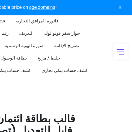
×
rdable price on
age.domains
!
فاتورة المرافق التجارية
فات
جواز سفر فوتو لوك
التعريف
رقم ا
تصريح الإقامة
صورة الهوية الرسمية
خليط / مزيج
بطاقة الوصول
كشف حساب بنكي تجاري
كشف حساب بنك
قالب بطاقة ائتما