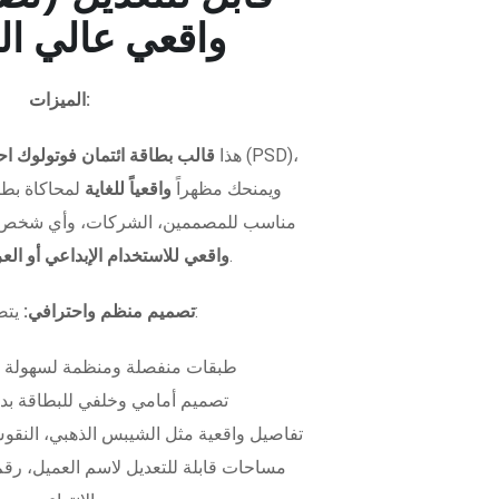
واقعي عالي ال
الميزات:
هذا
قالب بطاقة ائتمان فوتولوك اح
ويمنحك مظهراً
واقعياً للغاية
لمحاكاة بطاق
مناسب للمصممين، الشركات، وأي شخص 
.
واقعي للاستخدام الإبداعي أو ال
يتضمن الملف:
تصميم منظم واحترافي:
طبقات منفصلة ومنظمة لسهولة 
تصميم أمامي وخلفي للبطاقة بدق
تفاصيل واقعية مثل الشيبس الذهبي، النقوش
مساحات قابلة للتعديل لاسم العميل، رقم 