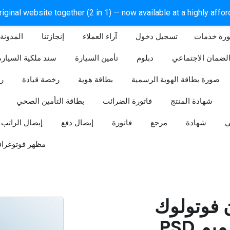
iginal website together (2 in 1) — now available at a highly affo
ورة خدمات
آراء العملاء
إنجازتنا
المدونة
لضمان الاجتماعي
دبلوم
تأمين السيارة
سند ملكية السيارة
صورة بطاقة الهوية الرسمية
بطاقة هوية
رخصة قيادة
ر
شهادة المنتج
فاتورة الضرائب
بطاقة التأمين الصحي
ي
شهادة
مرجع
فاتورة
إيصال دفع
إيصال الراتب
مظهر فوتوغراف
ن فوتولوك
PSD قابل للتعديل (تصميم