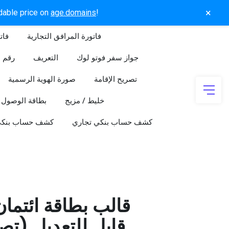
×
rdable price on
age.domains
!
فاتورة المرافق التجارية
فات
جواز سفر فوتو لوك
التعريف
رقم ا
تصريح الإقامة
صورة الهوية الرسمية
خليط / مزيج
بطاقة الوصول
كشف حساب بنكي تجاري
كشف حساب بنك
قالب بطاقة ائتما