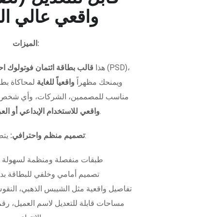
واقعي عالي ال
الميزات:
هذا
قالب بطاقة ائتمان فوتولوك اح
ويمنحك مظهراً
واقعياً للغاية
لمحاكاة بطاق
مناسب للمصممين، الشركات، وأي شخص 
.
واقعي للاستخدام الإبداعي أو ال
يتضمن الملف:
تصميم منظم واحترافي:
طبقات منفصلة ومنظمة لسهولة 
تصميم أمامي وخلفي للبطاقة بدق
تفاصيل واقعية مثل الشيبس الذهبي، النقوش
مساحات قابلة للتعديل لاسم العميل، رقم 