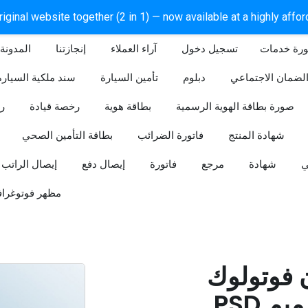
iginal website together (2 in 1) — now available at a highly affo
ورة خدمات
آراء العملاء
إنجازتنا
المدونة
لضمان الاجتماعي
دبلوم
تأمين السيارة
سند ملكية السيارة
صورة بطاقة الهوية الرسمية
بطاقة هوية
رخصة قيادة
ر
شهادة المنتج
فاتورة الضرائب
بطاقة التأمين الصحي
ي
شهادة
مرجع
فاتورة
إيصال دفع
إيصال الراتب
مظهر فوتوغراف
ن فوتولوك
PSD قابل للتعديل (تصميم