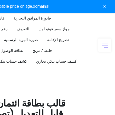
×
rdable price on
age.domains
!
فاتورة المرافق التجارية
فات
جواز سفر فوتو لوك
التعريف
رقم ا
تصريح الإقامة
صورة الهوية الرسمية
خليط / مزيج
بطاقة الوصول
كشف حساب بنكي تجاري
كشف حساب بنك
قالب بطاقة ائتما