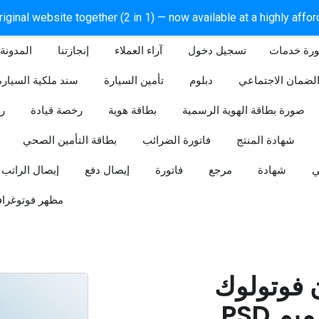
iginal website together (2 in 1) — now available at a highly affo
ورة خدمات
آراء العملاء
إنجازتنا
المدونة
لضمان الاجتماعي
دبلوم
تأمين السيارة
سند ملكية السيارة
صورة بطاقة الهوية الرسمية
بطاقة هوية
رخصة قيادة
ر
شهادة المنتج
فاتورة الضرائب
بطاقة التأمين الصحي
ي
شهادة
مرجع
فاتورة
إيصال دفع
إيصال الراتب
مظهر فوتوغراف
ن فوتولوك
PSD قابل للتعديل (تصميم