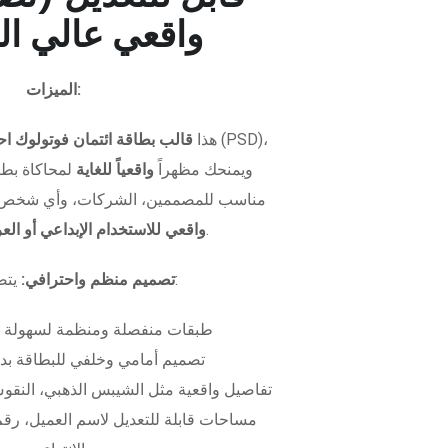
واقعي عالي ال
الميزات:
هذا
قالب بطاقة ائتمان فوتولوك اح
ويمنحك مظهراً
واقعياً للغاية
لمحاكاة بطاق
مناسب للمصممين، الشركات، وأي شخص 
.
واقعي للاستخدام الإبداعي أو ال
يتضمن الملف:
تصميم منظم واحترافي:
طبقات منفصلة ومنظمة لسهولة 
تصميم أمامي وخلفي للبطاقة بدق
تفاصيل واقعية مثل الشيبس الذهبي، النقوش
مساحات قابلة للتعديل لاسم العميل، رقم 