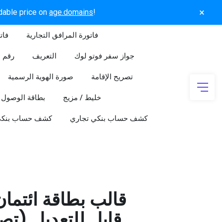
×
rdable price on
age.domains
!
فاتورة المرافق التجارية
فات
جواز سفر فوتو لوك
التعريف
رقم ا
تصريح الإقامة
صورة الهوية الرسمية
خليط / مزيج
بطاقة الوصول
كشف حساب بنكي تجاري
كشف حساب بنك
قالب بطاقة ائتما