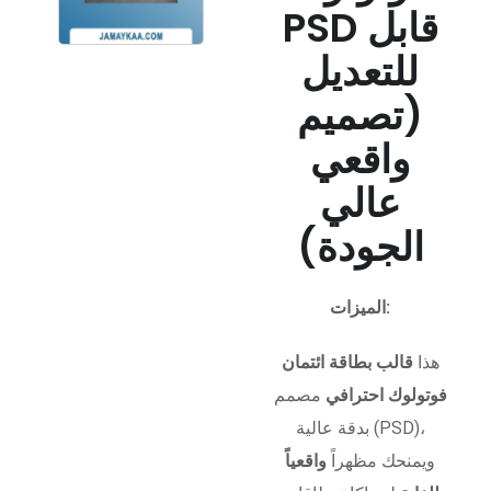
PSD قابل
للتعديل
(تصميم
واقعي
عالي
الجودة)
الميزات:
هذا
قالب بطاقة ائتمان
فوتولوك احترافي
مصمم
بدقة عالية (PSD)،
ويمنحك مظهراً
واقعياً