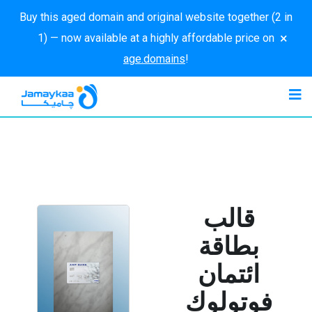
Buy this aged domain and original website together (2 in
×
1) — now available at a highly affordable price on
age.domains
!
قالب
بطاقة
ائتمان
فوتولوك