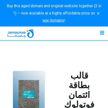
Buy this aged domain and original website together (2 in
×
1) — now available at a highly affordable price on
age.domains
!
قالب
بطاقة
ائتمان
فوتولوك