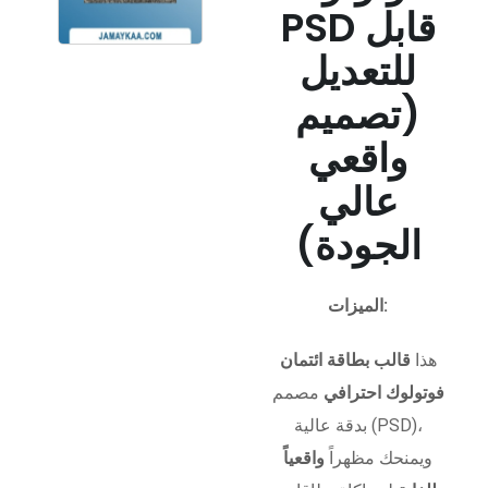
PSD قابل
للتعديل
(تصميم
واقعي
عالي
الجودة)
الميزات:
هذا
قالب بطاقة ائتمان
فوتولوك احترافي
مصمم
بدقة عالية (PSD)،
ويمنحك مظهراً
واقعياً