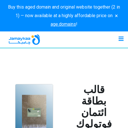
Buy this aged domain and original website together (2 in
×
1) — now available at a highly affordable price on
age.domains
!
قالب
بطاقة
ائتمان
فوتولوك