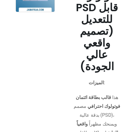
PSD قابل
للتعديل
(تصميم
واقعي
عالي
الجودة)
الميزات:
هذا
قالب بطاقة ائتمان
فوتولوك احترافي
مصمم
بدقة عالية (PSD)،
ويمنحك مظهراً
واقعياً