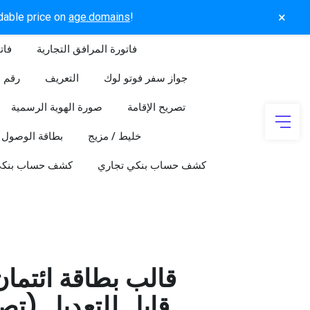
×
rdable price on
age.domains
!
فاتورة المرافق التجارية
فات
جواز سفر فوتو لوك
التعريف
رقم ا
تصريح الإقامة
صورة الهوية الرسمية
خليط / مزيج
بطاقة الوصول
كشف حساب بنكي تجاري
كشف حساب بنك
قالب بطاقة ائتما