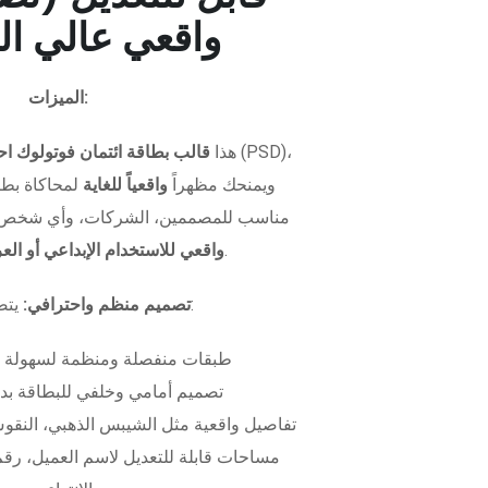
واقعي عالي ال
الميزات:
هذا
قالب بطاقة ائتمان فوتولوك اح
ويمنحك مظهراً
واقعياً للغاية
لمحاكاة بطاق
مناسب للمصممين، الشركات، وأي شخص 
.
واقعي للاستخدام الإبداعي أو ال
يتضمن الملف:
تصميم منظم واحترافي:
طبقات منفصلة ومنظمة لسهولة 
تصميم أمامي وخلفي للبطاقة بدق
تفاصيل واقعية مثل الشيبس الذهبي، النقوش
مساحات قابلة للتعديل لاسم العميل، رقم 