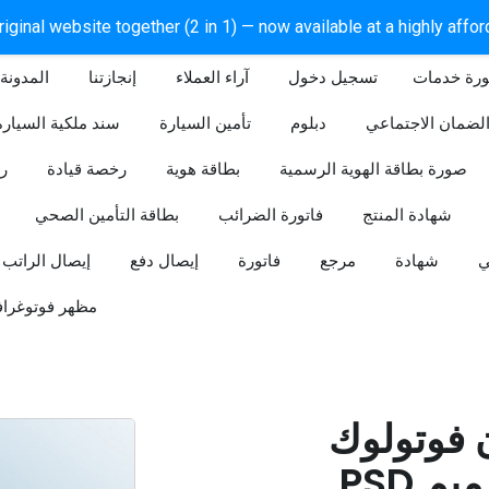
iginal website together (2 in 1) — now available at a highly affo
ورة خدمات
آراء العملاء
إنجازتنا
المدونة
لضمان الاجتماعي
دبلوم
تأمين السيارة
سند ملكية السيارة
صورة بطاقة الهوية الرسمية
بطاقة هوية
رخصة قيادة
ر
شهادة المنتج
فاتورة الضرائب
بطاقة التأمين الصحي
ي
شهادة
مرجع
فاتورة
إيصال دفع
إيصال الراتب
مظهر فوتوغراف
ن فوتولوك
PSD قابل للتعديل (تصميم