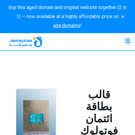
Buy this aged domain and original website together (2 in
×
1) — now available at a highly affordable price on
age.domains
!
قالب
بطاقة
ائتمان
فوتولوك