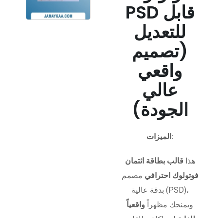
PSD قابل
للتعديل
(تصميم
واقعي
عالي
الجودة)
الميزات:
هذا
قالب بطاقة ائتمان
فوتولوك احترافي
مصمم
بدقة عالية (PSD)،
ويمنحك مظهراً
واقعياً