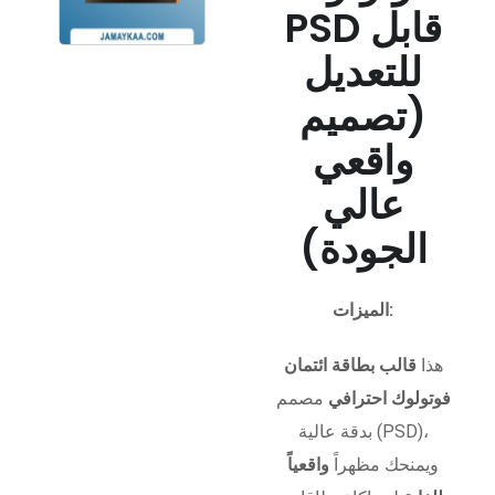
PSD قابل
للتعديل
(تصميم
واقعي
عالي
الجودة)
الميزات:
هذا
قالب بطاقة ائتمان
فوتولوك احترافي
مصمم
بدقة عالية (PSD)،
ويمنحك مظهراً
واقعياً