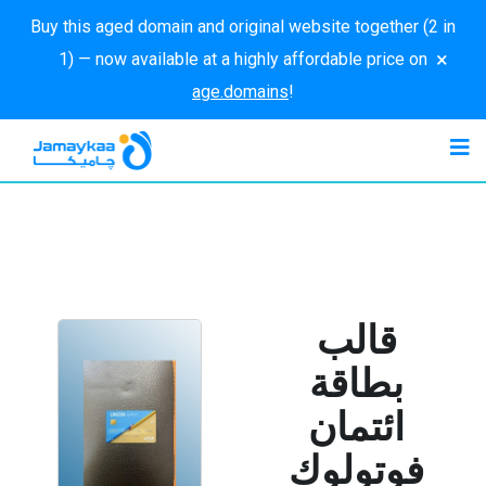
Buy this aged domain and original website together (2 in
×
1) — now available at a highly affordable price on
age.domains
!
قالب
بطاقة
ائتمان
فوتولوك