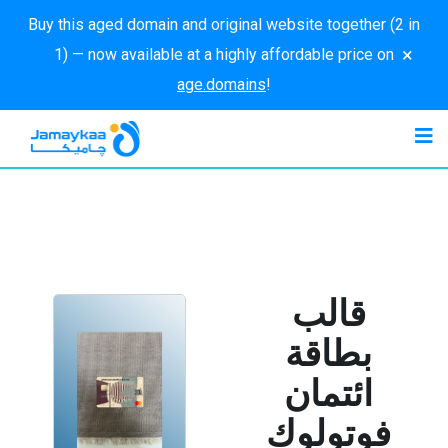
Buy this aged domain and original website together (2 in
×
1) — now available at a highly affordable price on
age.domains
!
قالب
بطاقة
ائتمان
فوتولوك