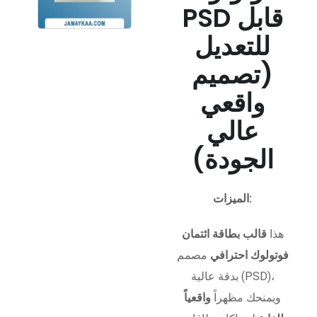
PSD قابل
للتعديل
(تصميم
واقعي
عالي
الجودة)
الميزات:
هذا
قالب بطاقة ائتمان
فوتولوك احترافي
مصمم
بدقة عالية (PSD)،
ويمنحك مظهراً
واقعياً