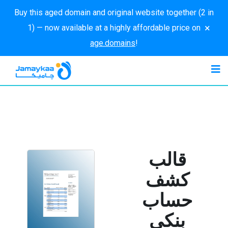
Buy this aged domain and original website together (2 in
×
1) — now available at a highly affordable price on
age.domains
!
قالب
كشف
حساب
بنكي