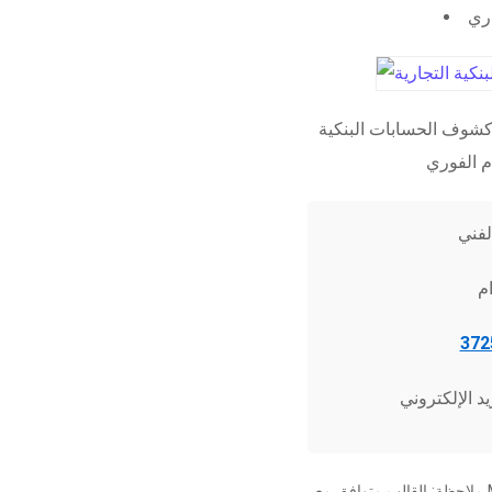
اري
شوف الحسابات البنكية
ملاحظة: القالب متوافق مع Microsoft Word 2010 وما فوق، وجميع برامج