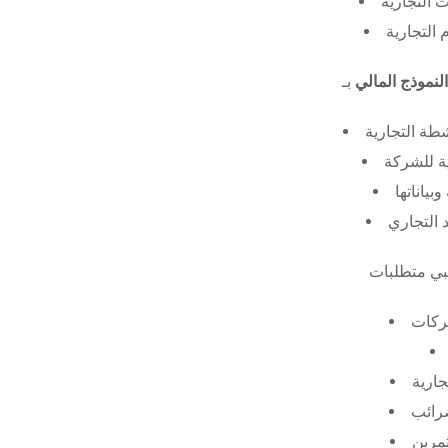
 التجارية
 التجارية
النموذج المالي
طة التجارية
ة للشركة
ياناتها
 التجاري
ركات
جارية
ضرائب
ثمرين