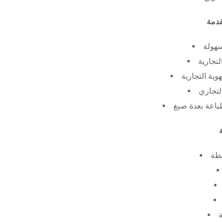
سهولة
لتجارية
ية التجارية
لتجاري
طة
ة