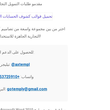
مقدمو طلبات التمويل التج
اختر من بين مجموعة واسعة من تصاميم ك
التجارية الجاهزة للاستخدام الفوري!
للحصول على الدعم الفني:
@axtempl
تيليجرام:
واتساب:
+37253725910
gotemply@gmail.com
البريد الإلكتروني: