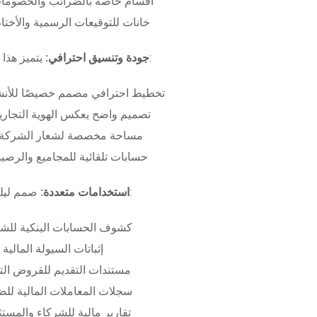
أقسام خاصة بالضرائب والخصومات
خانات للتوقيعات الرسمية والأختام
بـ:
جودة وتنسيق احترافي:
يتميز هذا
تخطيط احترافي مصمم خصيصًا للأنش
تصميم واضح يعكس الهوية التجاري
مساحة مخصصة لشعار الشركة وب
حسابات تلقائية للمجاميع والرصيد
صمم ليلبي متطلبات:
استخدامات متعددة:
كشوف الحسابات البنكية للش
إثباتات السيولة المالية
مستندات التقديم للقروض الت
سجلات المعاملات المالية لل
تقارير مالية للشركاء والمست