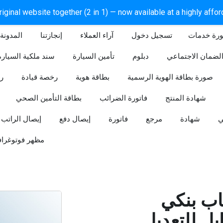
iginal website together (2 in 1) — now available at a highly affo
ورة خدمات
آراء العملاء
إنجازتنا
المدونة
لضمان الاجتماعي
دبلوم
تأمين السيارة
سند ملكية السيارة
صورة بطاقة الهوية الرسمية
بطاقة هوية
رخصة قيادة
ر
شهادة المنتج
فاتورة الضرائب
بطاقة التأمين الصحي
ي
شهادة
مرجع
فاتورة
إيصال دفع
إيصال الراتب
مظهر فوتوغراف
ب بنكي
للتعديل (Word و