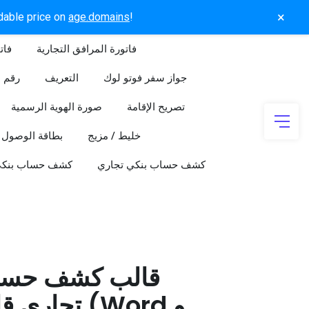
×
rdable price on
age.domains
!
فاتورة المرافق التجارية
فات
جواز سفر فوتو لوك
التعريف
رقم ا
تصريح الإقامة
صورة الهوية الرسمية
خليط / مزيج
بطاقة الوصول
كشف حساب بنكي تجاري
كشف حساب بنك
قالب كشف حسا
تجاري قابل 