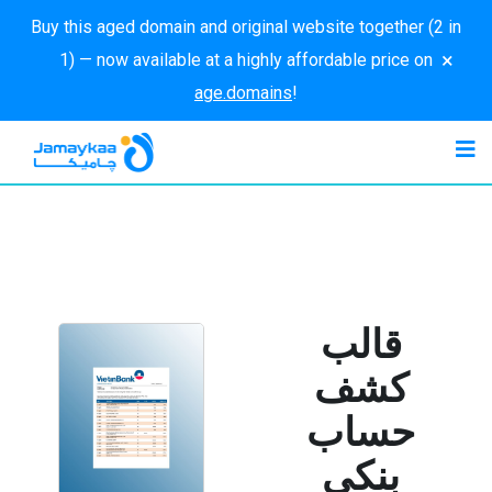
Buy this aged domain and original website together (2 in
×
1) — now available at a highly affordable price on
age.domains
!
قالب
كشف
حساب
بنكي