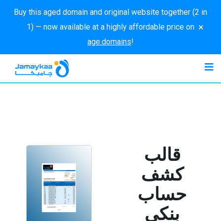
Buy this aged domain and original website together (2 in
×
1) — now available at a highly affordable price on
age.domains
!
قالب
كشف
حساب
بنكي