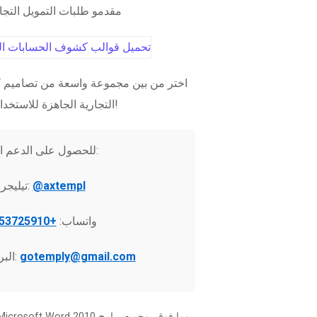
مقدمو طلبات التمويل التج
اختر من بين مجموعة واسعة من تصاميم ك
التجارية الجاهزة للاستخدام الفوري!
للحصول على الدعم الفني:
@axtempl
تيليجرام:
واتساب:
+37253725910
gotemply@gmail.com
البريد الإلكتروني: