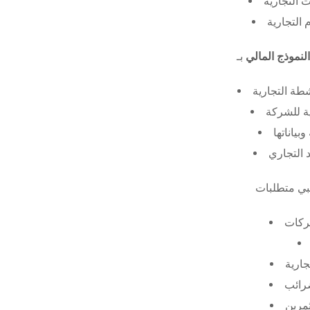
 التجارية
 التجارية
النموذج المالي
طة التجارية
ة للشركة
ياناتها
 التجاري
ركات
جارية
ضرائب
ثمرين