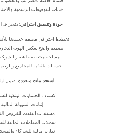
أقسام خاصة بالضرائب والخصومات
خانات للتوقيعات الرسمية والأختام
بـ:
جودة وتنسيق احترافي:
يتميز هذا
تخطيط احترافي مصمم خصيصًا للأنش
تصميم واضح يعكس الهوية التجاري
مساحة مخصصة لشعار الشركة وب
حسابات تلقائية للمجاميع والرصيد
صمم ليلبي متطلبات:
استخدامات متعددة:
كشوف الحسابات البنكية للش
إثباتات السيولة المالية
مستندات التقديم للقروض الت
سجلات المعاملات المالية لل
تقارير مالية للشركاء والمست