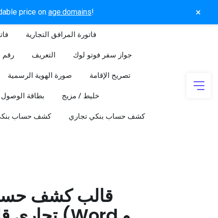
×
rdable price on
age.domains
!
فاتورة المرافق التجارية
فات
جواز سفر فوتو لوك
التعريف
رقم ا
تصريح الإقامة
صورة الهوية الرسمية
خليط / مزيج
بطاقة الوصول
كشف حساب بنكي تجاري
كشف حساب بنك
قالب كشف حسا
تجاري قابل 