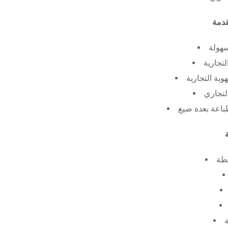
سهولة
لتجارية
ية التجارية
لتجاري
طة
ة