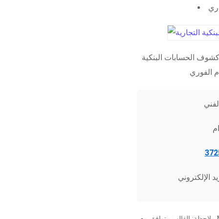
اري
شوف الحسابات البنكية
ملاحظة: القالب متوافق مع Microsoft Word 2010 وما فوق، وجميع برامج