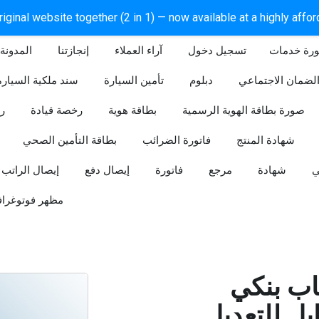
iginal website together (2 in 1) — now available at a highly affo
ورة خدمات
آراء العملاء
إنجازتنا
المدونة
لضمان الاجتماعي
دبلوم
تأمين السيارة
سند ملكية السيارة
صورة بطاقة الهوية الرسمية
بطاقة هوية
رخصة قيادة
ر
شهادة المنتج
فاتورة الضرائب
بطاقة التأمين الصحي
ي
شهادة
مرجع
فاتورة
إيصال دفع
إيصال الراتب
مظهر فوتوغراف
ب بنكي
للتعديل (Word و