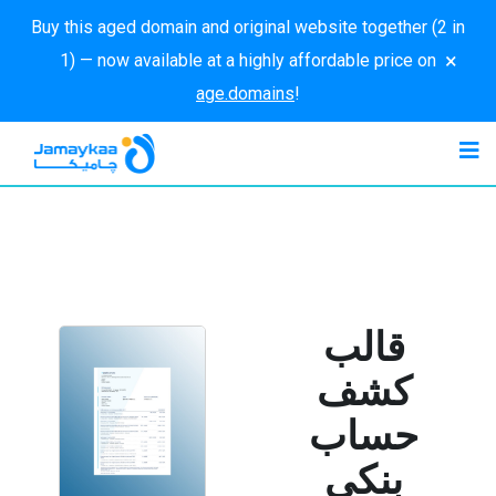
Buy this aged domain and original website together (2 in
×
1) — now available at a highly affordable price on
age.domains
!
قالب
كشف
حساب
بنكي