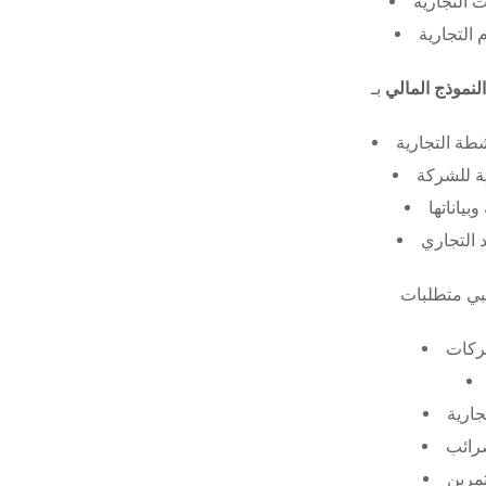
 التجارية
 التجارية
النموذج المالي
طة التجارية
ة للشركة
ياناتها
 التجاري
ركات
جارية
ضرائب
ثمرين