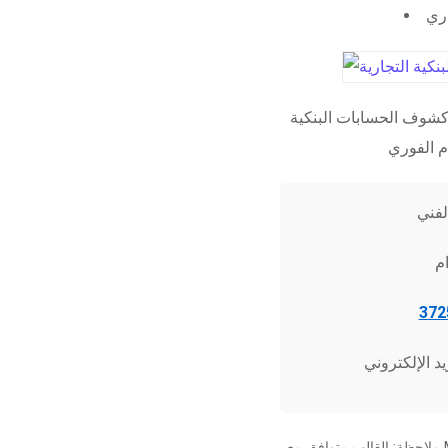
اري
شوف الحسابات البنكية
ملاحظة: القالب متوافق مع Microsoft Word 2010 وما فوق، وجميع برامج