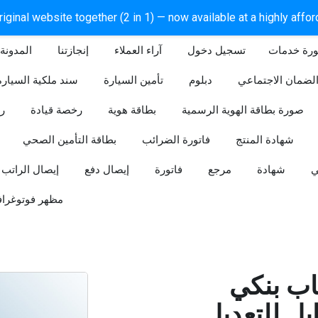
iginal website together (2 in 1) — now available at a highly affo
ورة خدمات
آراء العملاء
إنجازتنا
المدونة
لضمان الاجتماعي
دبلوم
تأمين السيارة
سند ملكية السيارة
صورة بطاقة الهوية الرسمية
بطاقة هوية
رخصة قيادة
ر
شهادة المنتج
فاتورة الضرائب
بطاقة التأمين الصحي
ي
شهادة
مرجع
فاتورة
إيصال دفع
إيصال الراتب
مظهر فوتوغراف
ب بنكي
للتعديل (Word و