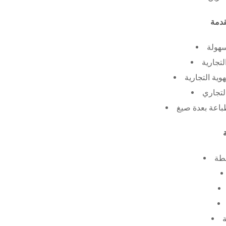
سهولة
لتجارية
ية التجارية
لتجاري
طة
ة