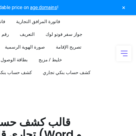
×
rdable price on
age.domains
!
فاتورة المرافق التجارية
فات
جواز سفر فوتو لوك
التعريف
رقم ا
تصريح الإقامة
صورة الهوية الرسمية
خليط / مزيج
بطاقة الوصول
كشف حساب بنكي تجاري
كشف حساب بنك
قالب كشف حسا
تجاري قابل 