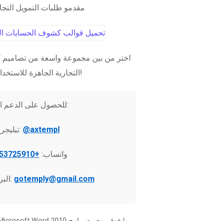
مقدمو طلبات التمويل التج
اختر من بين مجموعة واسعة من تصاميم ك
التجارية الجاهزة للاستخدام الفوري!
للحصول على الدعم الفني:
@axtempl
تيليجرام:
واتساب:
+37253725910
gotemply@gmail.com
البريد الإلكتروني: