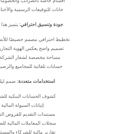
أقسام خاصة بالضرائب والخصومات
خانات للتوقيعات الرسمية والأختام
بـ:
جودة وتنسيق احترافي:
يتميز هذا
تخطيط احترافي مصمم خصيصًا للأنش
تصميم واضح يعكس الهوية التجاري
مساحة مخصصة لشعار الشركة وب
حسابات تلقائية للمجاميع والرصيد
صمم ليلبي متطلبات:
استخدامات متعددة:
كشوف الحسابات البنكية للش
إثباتات السيولة المالية
مستندات التقديم للقروض الت
سجلات المعاملات المالية لل
تقارير مالية للشركاء والمست