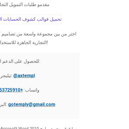
مقدمو طلبات التمويل التج
اختر من بين مجموعة واسعة من تصاميم ك
التجارية الجاهزة للاستخدام الفوري!
للحصول على الدعم الفني:
@axtempl
تيليجرام:
واتساب:
+37253725910
gotemply@gmail.com
البريد الإلكتروني: