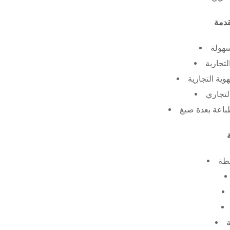
سهولة
لتجارية
ية التجارية
لتجاري
طة
ة