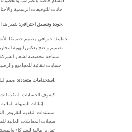
أقسام خاصة بالضرائب والخصومات
خانات للتوقيعات الرسمية والأختام
بـ:
جودة وتنسيق احترافي:
يتميز هذا
تخطيط احترافي مصمم خصيصًا للأنش
تصميم واضح يعكس الهوية التجاري
مساحة مخصصة لشعار الشركة وب
حسابات تلقائية للمجاميع والرصيد
صمم ليلبي متطلبات:
استخدامات متعددة:
كشوف الحسابات البنكية للش
إثباتات السيولة المالية
مستندات التقديم للقروض الت
سجلات المعاملات المالية لل
تقارير مالية للشركاء والمست