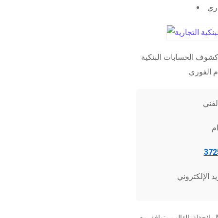
اري
شوف الحسابات البنكية
ملاحظة: القالب متوافق مع Microsoft Word 2010 وما فوق، وجميع برامج