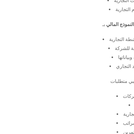
 التجارية
 التجارية
النموذج المالي
طة التجارية
ة للشركة
ياناتها
 التجاري
ركات
جارية
ضرائب
ثمرين