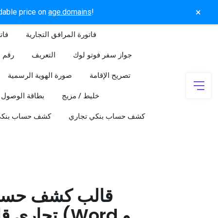
×
rdable price on
age.domains
!
فاتورة المرافق التجارية
فات
جواز سفر فوتو لوك
التعريف
رقم ا
تصريح الإقامة
صورة الهوية الرسمية
خليط / مزيج
بطاقة الوصول
كشف حساب بنكي تجاري
كشف حساب بنك
قالب كشف حسا
تجاري قابل 