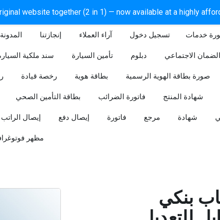
iginal website together (2 in 1) — now available at a highly affo
ورة خدمات
آراء العملاء
إنجازتنا
المدونة
لضمان الاجتماعي
دبلوم
تأمين السيارة
سند ملكية السيارة
صورة بطاقة الهوية الرسمية
بطاقة هوية
رخصة قيادة
ر
شهادة المنتج
فاتورة الضرائب
بطاقة التأمين الصحي
ي
شهادة
مرجع
فاتورة
إيصال دفع
إيصال الراتب
مظهر فوتوغراف
ب بنكي
للتعديل (Word و