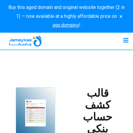
Buy this aged domain and original website together (2 in
×
1) — now available at a highly affordable price on
age.domains
!
قالب
كشف
حساب
بنكي