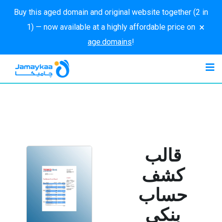
Buy this aged domain and original website together (2 in
×
1) — now available at a highly affordable price on
age.domains
!
قالب
كشف
حساب
بنكي