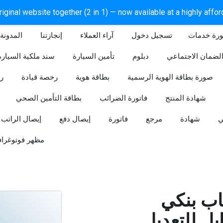
iginal website together (2 in 1) — now available at a highly affo
ورة خدمات
آراء العملاء
إنجازتنا
المدونة
لضمان الاجتماعي
دبلوم
تأمين السيارة
سند ملكية السيارة
صورة بطاقة الهوية الرسمية
بطاقة هوية
رخصة قيادة
ر
شهادة المنتج
فاتورة الضرائب
بطاقة التأمين الصحي
ي
شهادة
مرجع
فاتورة
إيصال دفع
إيصال الراتب
مظهر فوتوغراف
ب بنكي
للتعديل (Word و