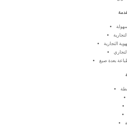
سهولة
لتجارية
ية التجارية
لتجاري
طة
ة