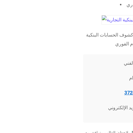
اري
شوف الحسابات البنكية
ملاحظة: القالب متوافق مع Microsoft Word 2010 وما فوق، وجميع برامج