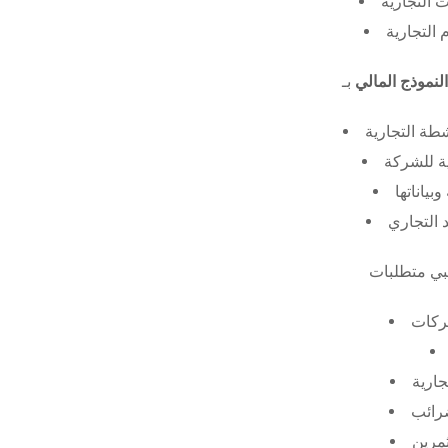
 التجارية
 التجارية
النموذج المالي
طة التجارية
ة للشركة
ياناتها
 التجاري
ركات
جارية
ضرائب
ثمرين