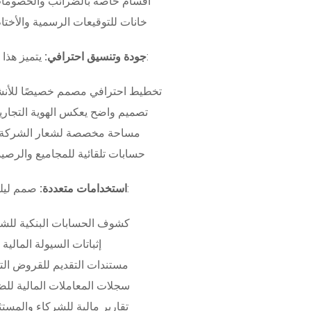
أقسام خاصة بالضرائب والخصومات
خانات للتوقيعات الرسمية والأختام
بـ:
جودة وتنسيق احترافي:
يتميز هذا
تخطيط احترافي مصمم خصيصًا للأنش
تصميم واضح يعكس الهوية التجاري
مساحة مخصصة لشعار الشركة وب
حسابات تلقائية للمجاميع والرصيد
صمم ليلبي متطلبات:
استخدامات متعددة:
كشوف الحسابات البنكية للش
إثباتات السيولة المالية
مستندات التقديم للقروض الت
سجلات المعاملات المالية لل
تقارير مالية للشركاء والمست