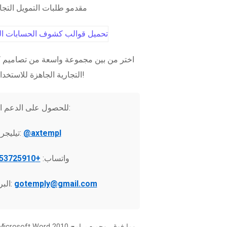
مقدمو طلبات التمويل التج
اختر من بين مجموعة واسعة من تصاميم ك
التجارية الجاهزة للاستخدام الفوري!
للحصول على الدعم الفني:
@axtempl
تيليجرام:
واتساب:
+37253725910
gotemply@gmail.com
البريد الإلكتروني: