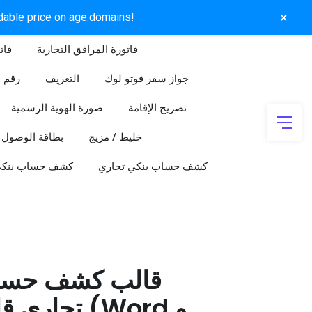
×
rdable price on
age.domains
!
فاتورة المرافق التجارية
فات
جواز سفر فوتو لوك
التعريف
رقم ا
تصريح الإقامة
صورة الهوية الرسمية
خليط / مزيج
بطاقة الوصول
كشف حساب بنكي تجاري
كشف حساب بنك
قالب كشف حسا
تجاري قابل 