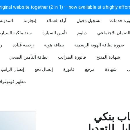
iginal website together (2 in 1) — now available at a highly affo
ورة خدمات
آراء العملاء
إنجازتنا
المدونة
لضمان الاجتماعي
دبلوم
تأمين السيارة
سند ملكية السيارة
صورة بطاقة الهوية الرسمية
بطاقة هوية
رخصة قيادة
ر
شهادة المنتج
فاتورة الضرائب
بطاقة التأمين الصحي
ي
شهادة
مرجع
فاتورة
إيصال دفع
إيصال الراتب
مظهر فوتوغراف
ب بنكي
للتعديل (Word و