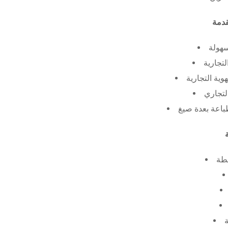
سهولة
لتجارية
ية التجارية
لتجاري
طة
ة