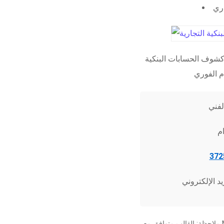
اري
شوف الحسابات البنكية
ملاحظة: القالب متوافق مع Microsoft Word 2010 وما فوق، وجميع برامج