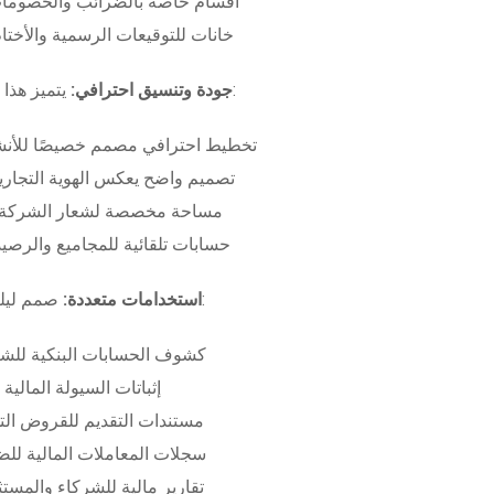
أقسام خاصة بالضرائب والخصومات
خانات للتوقيعات الرسمية والأختام
بـ:
جودة وتنسيق احترافي:
يتميز هذا
تخطيط احترافي مصمم خصيصًا للأنش
تصميم واضح يعكس الهوية التجاري
مساحة مخصصة لشعار الشركة وب
حسابات تلقائية للمجاميع والرصيد
صمم ليلبي متطلبات:
استخدامات متعددة:
كشوف الحسابات البنكية للش
إثباتات السيولة المالية
مستندات التقديم للقروض الت
سجلات المعاملات المالية لل
تقارير مالية للشركاء والمست