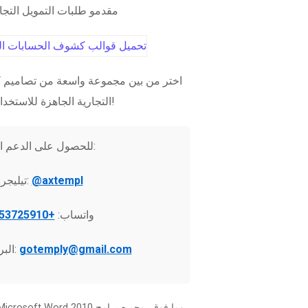
مقدمو طلبات التمويل التج
اختر من بين مجموعة واسعة من تصاميم ك
التجارية الجاهزة للاستخدام الفوري!
للحصول على الدعم الفني:
@axtempl
تيليجرام:
واتساب:
+37253725910
gotemply@gmail.com
البريد الإلكتروني: