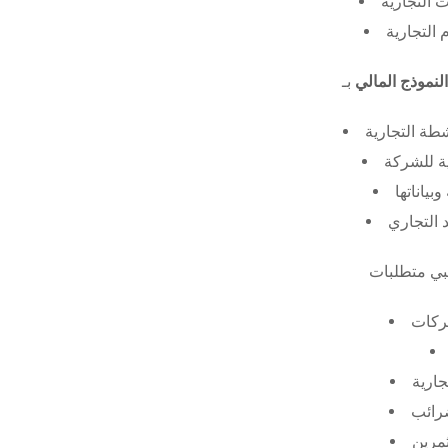
 التجارية
 التجارية
النموذج المالي
طة التجارية
ة للشركة
ياناتها
 التجاري
ركات
جارية
ضرائب
ثمرين