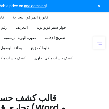
×
rdable price on
age.domains
!
فاتورة المرافق التجارية
فات
جواز سفر فوتو لوك
التعريف
رقم ا
تصريح الإقامة
صورة الهوية الرسمية
خليط / مزيج
بطاقة الوصول
كشف حساب بنكي تجاري
كشف حساب بنك
قالب كشف حسا
تجاري قابل 